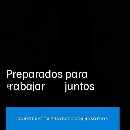
Preparados para
e
v
o
l
u
c
i
o
n
a
r
juntos
CONSTRUYE TU PROYECTO CON NOSOTROS