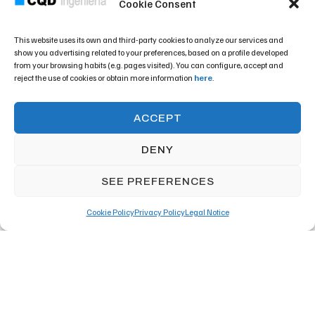
Cookie Consent
LinkedIn
Facebook
Instagram
X
Youtube
This website uses its own and third-party cookies to analyze our services and
show you advertising related to your preferences, based on a profile developed
from your browsing habits (e.g. pages visited). You can configure, accept and
Legal Notice
Privacy Policy
Cookie Policy
reject the use of cookies or obtain more information
here
.
©2026
CQD ingeniería
ACCEPT
DENY
SEE PREFERENCES
"COMO QUEDA DEMOSTRADO INGENIERIA S.L.P. has been a
Cookie Policy
Privacy Policy
Legal Notice
English
beneficiary of the subsidies to companies engaged in technical
engineering services and other activities related to technical advice,
approved by Presidential Decree No. 2020/2877, dated October 31,
2020"