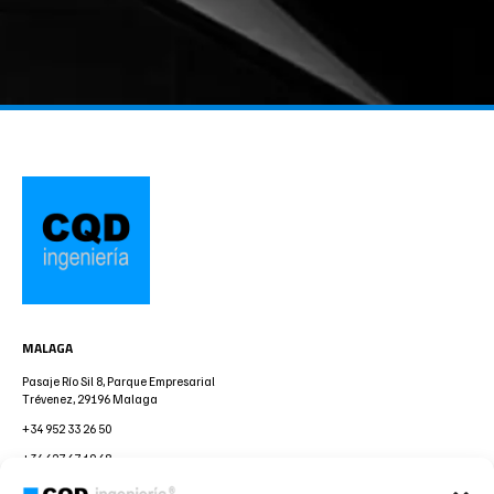
MALAGA
Pasaje Río Sil 8, Parque Empresarial
Trévenez, 29196 Malaga
+34 952 33 26 50
+34 627 67 19 68
infor@cqdingenieria.es